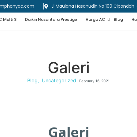
ymphonyac.com
Jl Maulana Hasanudin No 100 Cipondoh
C Multi S
Daikin Nusantara Prestige
Harga AC
Blog
Hu
Galeri
Blog
,
Uncategorized
February 16, 2021
Galeri