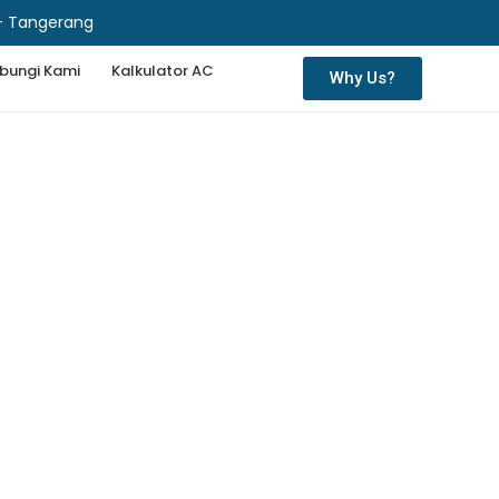
 - Tangerang
bungi Kami
Kalkulator AC
Why Us?