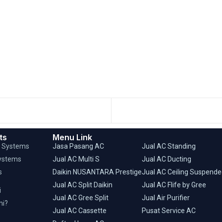
ts
Menu Link
C Systems
Jasa Pasang AC
Jual AC Standing
ystems
Jual AC Multi S
Jual AC Ducting
s
Daikin NUSANTARA Prestige
Jual AC Ceiling Suspend
Jual AC Split Daikin
Jual AC Flife by Gree
i
Jual AC Gree Split
Jual Air Purifier
mi?
Jual AC Cassette
Pusat Service AC