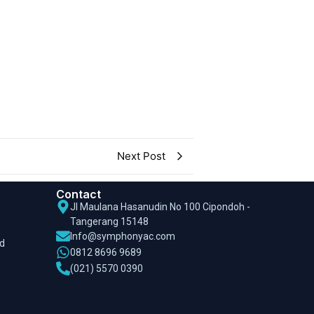
Next Post
Contact
Jl Maulana Hasanudin No 100 Cipondoh -
Tangerang 15148
Info@symphonyac.com
ed
0812 8696 9689
(021) 5570 0390