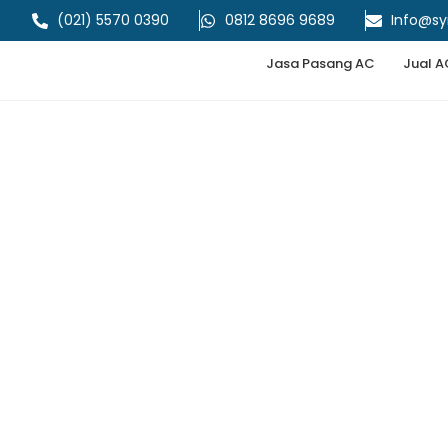
(021) 5570 0390
0812 8696 9689
Info@s
Jasa Pasang AC
Jual A