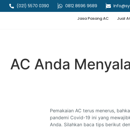
(021) 5570 0390
0812 8696 9689
Info@s
Jasa Pasang AC
Jual A
AC Anda Menyal
Pemakaian AC terus menerus, bahka
pandemi Covid-19 ini yang mewajibk
Anda. Silahkan baca tips berikut de