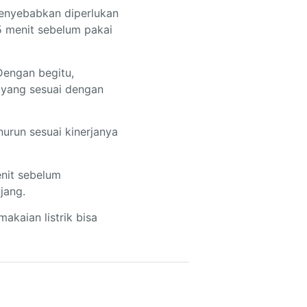
menyebabkan diperlukan
15 menit sebelum pakai
 Dengan begitu,
 yang sesuai dengan
urun sesuai kinerjanya
enit sebelum
jang.
kaian listrik bisa