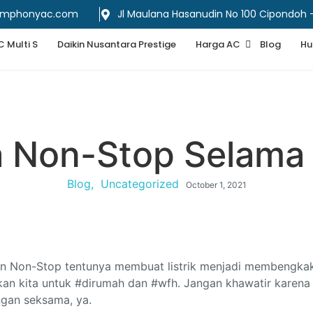
ymphonyac.com
Jl Maulana Hasanudin No 100 Cipondoh
C Multi S
Daikin Nusantara Prestige
Harga AC
Blog
Hu
a Non-Stop Selama
Blog
,
Uncategorized
October 1, 2021
n Non-Stop tentunya membuat listrik menjadi membengkak
an kita untuk #dirumah dan #wfh. Jangan khawatir karena 
ngan seksama, ya.