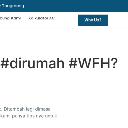
 - Tangerang
bungi Kami
Kalkulator AC
Why Us?
 #dirumah #WFH?
. Ditambah lagi dimasa
kami punya tips nya untuk