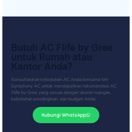
Butuh AC Flife by Gree
untuk Rumah atau
Kantor Anda?
Konsultasikan kebutuhan AC Anda bersama tim
Symphony AC untuk mendapatkan rekomendasi AC
Flife by Gree yang sesuai dengan ukuran ruangan,
kebutuhan pendinginan, dan budget Anda.
Hubungi WhatsApp