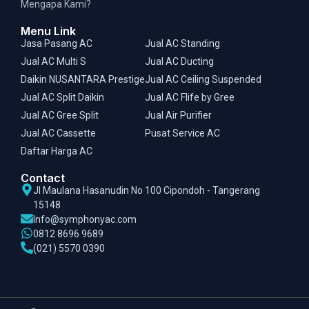
Mengapa Kami?
Menu Link
Jasa Pasang AC
Jual AC Standing
Jual AC Multi S
Jual AC Ducting
Daikin NUSANTARA Prestige
Jual AC Ceiling Suspended
Jual AC Split Daikin
Jual AC Flife by Gree
Jual AC Gree Split
Jual Air Purifier
Jual AC Cassette
Pusat Service AC
Daftar Harga AC
Contact
Jl Maulana Hasanudin No 100 Cipondoh - Tangerang
15148
Info@symphonyac.com
0812 8696 9689
(021) 5570 0390