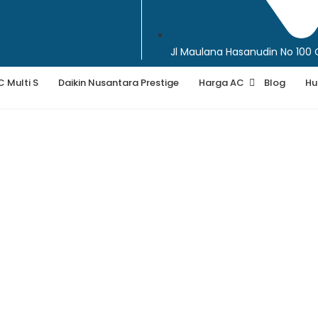
Jl Maulana Hasanudin No 100
C Multi S
Daikin Nusantara Prestige
Harga AC
Blog
Hu