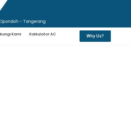
 Cipondoh - Tangerang
bungi Kami
Kalkulator AC
Why Us?