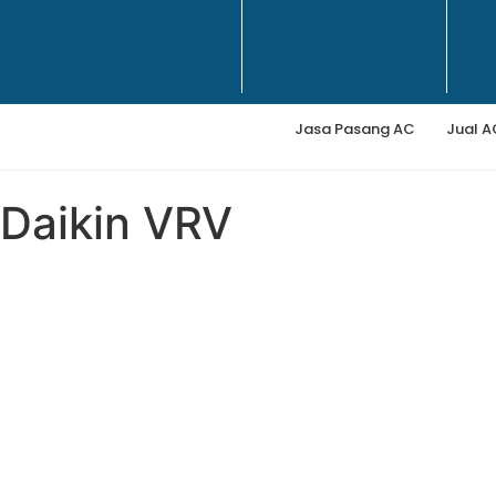
Jasa Pasang AC
Jual A
Daikin VRV