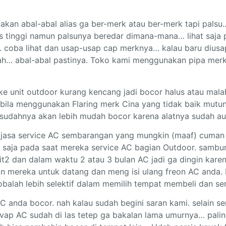
unakan abal-abal alias ga ber-merk atau ber-merk tapi pals
as tinggi namun palsunya beredar dimana-mana… lihat saj
coba lihat dan usap-usap cap merknya… kalau baru diusap
s yah… abal-abal pastinya. Toko kami menggunakan pipa me
e unit outdoor kurang kencang jadi bocor halus atau malah
apabila menggunakan Flaring merk Cina yang tidak baik mut
udahnya akan lebih mudah bocor karena alatnya sudah aus
 jasa service AC sembarangan yang mungkin (maaf) cuman di
isa saja pada saat mereka service AC bagian Outdoor. samb
it2 dan dalam waktu 2 atau 3 bulan AC jadi ga dingin kare
pon mereka untuk datang dan meng isi ulang freon AC anda.
cobalah lebih selektif dalam memilih tempat membeli dan se
 AC anda bocor. nah kalau sudah begini saran kami. selain 
Evap AC sudah di las tetep ga bakalan lama umurnya… palin