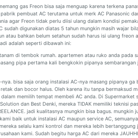
emang gas Freon bisa saja menguap karena terkena pana
h pabrik pembuat AC terutama untuk merk AC Panasonic da
unia agar Freon tidak perlu diisi ulang dalam kondisi pem
C sudah digunakan diatas 5 tahun mungkin masih wajar bila 
hun atau bahkan belum setahun sudah harus isi ulang freon
adi adalah seperti dibawah ini:
ertanam di tembok rumah. apartemen atau ruko anda pada
asang pipa pertama kali bengkokin pipanya sembarangan j
-nya. bisa saja orang instalasi AC-nya masang pipanya ga 
au retak dan bocor halus. Oleh karena itu tanpa bermaksud 
h dalam memilih tempat membeli AC anda. Di Supermarket s
ic Solution dan Best Denki, mereka TIDAK memiliki teknisi 
EELANCE. jadi kualitasnya mungkin bisa bagus. mungkin j
kami baik untuk instalasi AC maupun service AC, semuanya 
ja mereka selalu kami kontrol dan mereka lebih bertanggun
usahaan kami. Sudah begitu harga AC dari mereka JAUHHH