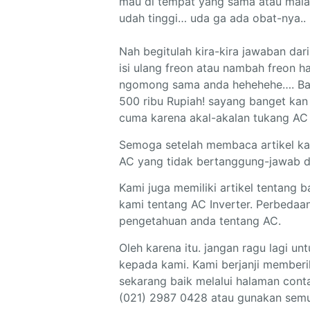
mau di tempat yang sama atau mala
udah tinggi… uda ga ada obat-nya..
Nah begitulah kira-kira jawaban da
isi ulang freon atau nambah freon ha
ngomong sama anda hehehehe…. Bahk
500 ribu Rupiah! sayang banget kan 
cuma karena akal-akalan tukang AC
Semoga setelah membaca artikel ka
AC yang tidak bertanggung-jawab d
Kami juga memiliki artikel tentang 
kami tentang AC Inverter. Perbedaa
pengetahuan anda tentang AC.
Oleh karena itu. jangan ragu lagi
kepada kami. Kami berjanji memberi
sekarang baik melalui halaman cont
(021) 2987 0428 atau gunakan semua