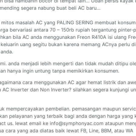
h bisa nambahin bocor di tempat lain… Udah persis kaya
 mending segera nabung buat beli AC baru…
ri mitos masalah AC yang PALING SERING membuat konsumen 
rga bervariasi antara 70 – 150rb rupiah tergantung pinter-
an bila AC anda menggunakan Freon R410A isi ulang Fre
keluarin uang segitu bukan karena memang ACnya perlu di i
 anda.
mi. anda menjadi lebih mengerti dan tidak mudah ditipu o
an hanya ingin untung tanpa memikirkan konsumen.
bagaimana cara menggunakan AC agar hemat listrik dan awet
n AC Inverter dan Non Inverter? silahkan segera kunjungi
 untuk mempercayakan pembelian. pemasangan maupun servic
kan pelayanan yang terbaik bagi anda dengan harga yang k
act us. lewat email ke info@symphonyac.com ataupun meng
 cara yang ada diatas baik lewat FB, Line, BBM, atau WA