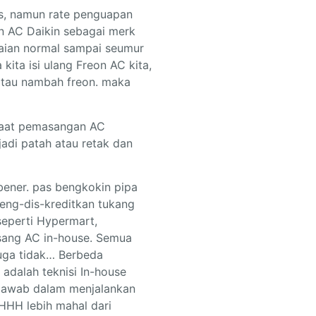
s, namun rate penguapan
n AC Daikin sebagai merk
akaian normal sampai seumur
kita isi ulang Freon AC kita,
 atau nambah freon. maka
 saat pemasangan AC
adi patah atau retak dan
bener. pas bengkokin pipa
meng-dis-kreditkan tukang
eperti Hypermart,
pasang AC in-house. Semua
uga tidak… Berbeda
adalah teknisi In-house
g jawab dalam menjalankan
HH lebih mahal dari