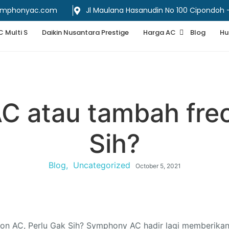
ymphonyac.com
Jl Maulana Hasanudin No 100 Cipondoh
C Multi S
Daikin Nusantara Prestige
Harga AC
Blog
Hu
 AC atau tambah fre
Sih?
Blog
,
Uncategorized
October 5, 2021