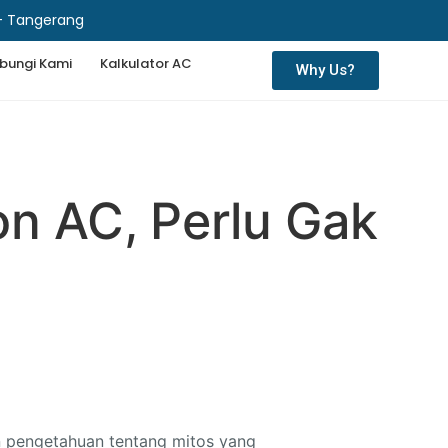
 - Tangerang
bungi Kami
Kalkulator AC
Why Us?
on AC, Perlu Gak