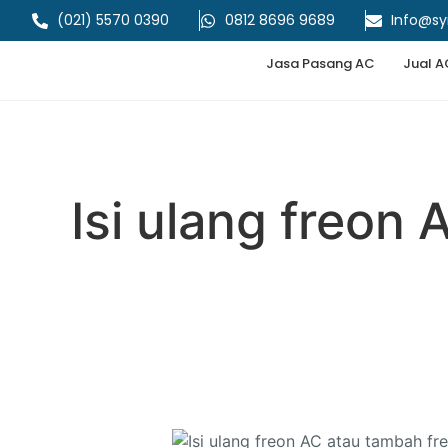
(021) 5570 0390
0812 8696 9689
Info@s
Jasa Pasang AC
Jual A
Isi ulang freon