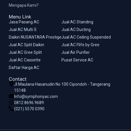
Mengapa Kami?
Menu Link
Jasa Pasang AC
Jual AC Standing
Jual AC Multi S
Jual AC Ducting
Daikin NUSANTARA Prestige
Jual AC Ceiling Suspended
Jual AC Split Daikin
Jual AC Flife by Gree
Jual AC Gree Split
Jual Air Purifier
Jual AC Cassette
Pusat Service AC
Daftar Harga AC
Contact
Jl Maulana Hasanudin No 100 Cipondoh - Tangerang
15148
Info@symphonyac.com
0812 8696 9689
(021) 5570 0390