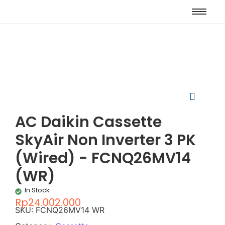
AC Daikin Cassette
SkyAir Non Inverter 3 PK
(Wired) - FCNQ26MV14
(WR)
In Stock
Rp
24.002.000
SKU:
FCNQ26MV14 WR