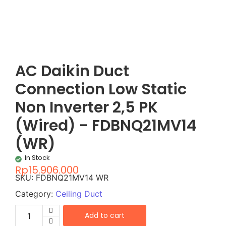
AC Daikin Duct
Connection Low Static
Non Inverter 2,5 PK
(Wired) - FDBNQ21MV14
(WR)
In Stock
Rp
15.906.000
SKU:
FDBNQ21MV14 WR
Category:
Ceiling Duct
Add to cart