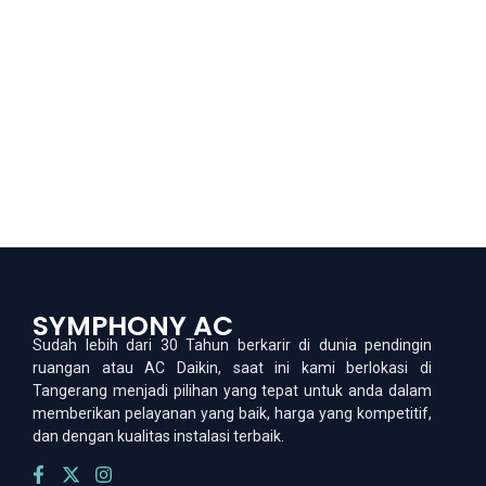
Add to Cart
Wall mounted
Gree GWC-05F1 AC Inverter F1 Series
1/2 PK
Rp
4.729.000
SYMPHONY AC
Sudah lebih dari 30 Tahun berkarir di dunia pendingin
ruangan atau AC Daikin, saat ini kami berlokasi di
Tangerang menjadi pilihan yang tepat untuk anda dalam
memberikan pelayanan yang baik, harga yang kompetitif,
dan dengan kualitas instalasi terbaik.