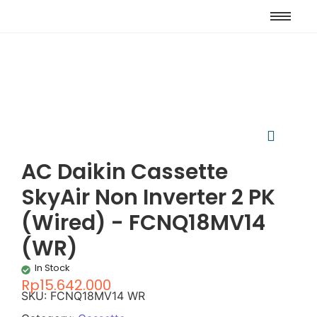
AC Daikin Cassette
SkyAir Non Inverter 2 PK
(Wired) - FCNQ18MV14
(WR)
In Stock
Rp
15.642.000
SKU:
FCNQ18MV14 WR