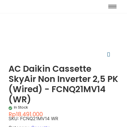
AC Daikin Cassette
SkyAir Non Inverter 2,5 PK
(Wired) - FCNQ21MV14
(WR)
In Stock
Rp
18.491.000
SKU:
FCNQ21MV14 WR