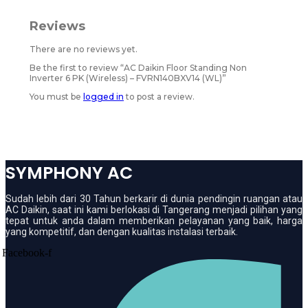
Reviews
There are no reviews yet.
Be the first to review “AC Daikin Floor Standing Non
Inverter 6 PK (Wireless) – FVRN140BXV14 (WL)”
You must be
logged in
to post a review.
SYMPHONY AC
Sudah lebih dari 30 Tahun berkarir di dunia pendingin ruangan atau
AC Daikin, saat ini kami berlokasi di Tangerang menjadi pilihan yang
tepat untuk anda dalam memberikan pelayanan yang baik, harga
yang kompetitif, dan dengan kualitas instalasi terbaik.
Facebook-f