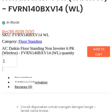
- FVRN140BXV14 (WL)
In Stock
Rp
36.608.000
SKU:
FVRN140BXV14 WL
Category:
Floor Standing
AC Daikin Floor Standing Non Inverter 6 PK
Add to
(Wireless) - FVRN140BXV14 (WL) quantity
cart
Description
Additional information
Reviews (0)
Cocok digunakan untuk ruangan dengan langit –
langit yang tinggi.