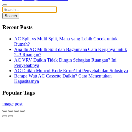
Search
Recent Posts
AC Split vs Multi Split, Mana yang Lebih Cocok untuk
Rumah?
Apa Itu AC Multi Split dan Bagaimana Cara Kerjanya untuk
2–3 Ruangan?
AC VRV Daikin Tidak Dingin Sebagian Ruangan? Ini
Penyebabnya
AC Daikin Muncul Kode Error? Ini Penyebab dan Solusinya
Berapa Watt AC Cassette Daikin? Cara Menentukan
Kapasitasnya
Popular Tags
image
post