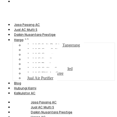
Jl Maulana Hasanudin No 100 Cipondoh - Tangerang
Jasa Pasang AC
Jual AC Multi S
Daikin Nusantara Prestige
Harga AC
Jual AC Split Daikin Tangerang
Jual AC Gree Split
Jual AC Cassette
Jual AC Standing
Jual AC Ducting
Jual AC Ceiling Suspended
Jual AC Flife by Gree
Jual Air Purifier
Blog
Hubungi Kami
Kalkulator AC
Jasa Pasang AC
Jual AC Multi S
Daikin Nusantara Prestige