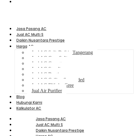
Jl Maulana Hasanudin No 100 Cipondoh - Tangerang
Jasa Pasang AC
Jual AC Multi S
Daikin Nusantara Prestige
Harga AC
Jual AC Split Daikin Tangerang
Jual AC Gree Split
Jual AC Cassette
Jual AC Standing
Jual AC Ducting
Jual AC Ceiling Suspended
Jual AC Flife by Gree
Jual Air Purifier
Blog
Hubungi Kami
Kalkulator AC
Jasa Pasang AC
Jual AC Multi S
Daikin Nusantara Prestige