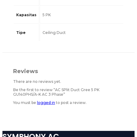
Kapasitas
5 PK
Tipe
Ceiling Duct
Reviews
There are no reviews yet.
Be the first to review “AC SPlit Duct Gree 5 PK
GU140PHS/A-K AC 3 Phase”
You must be
logged in
to post a review.
SYMPHONY AC