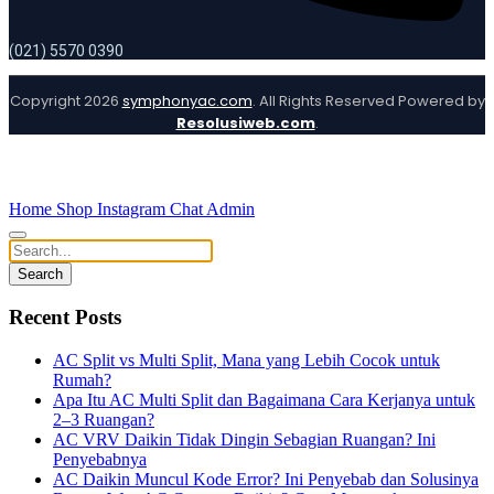
(021) 5570 0390
Copyright 2026
symphonyac.com
. All Rights Reserved Powered by
Resolusiweb.com
.
Home
Shop
Instagram
Chat Admin
Search
Recent Posts
AC Split vs Multi Split, Mana yang Lebih Cocok untuk
Rumah?
Apa Itu AC Multi Split dan Bagaimana Cara Kerjanya untuk
2–3 Ruangan?
AC VRV Daikin Tidak Dingin Sebagian Ruangan? Ini
Penyebabnya
AC Daikin Muncul Kode Error? Ini Penyebab dan Solusinya