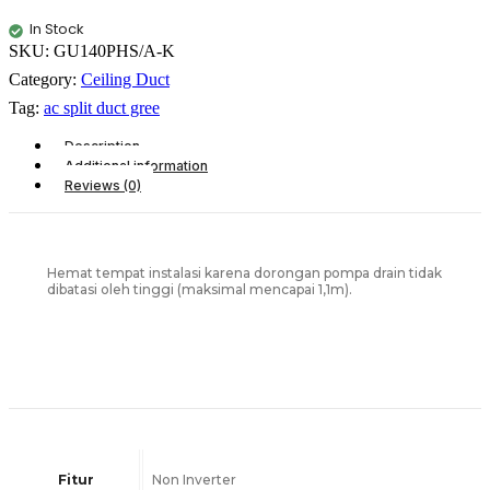
In Stock
SKU:
GU140PHS/A-K
Category:
Ceiling Duct
Tag:
ac split duct gree
Description
Additional information
Reviews (0)
Hemat tempat instalasi karena dorongan pompa drain tidak
dibatasi oleh tinggi (maksimal mencapai 1,1m).
Fitur
Non Inverter