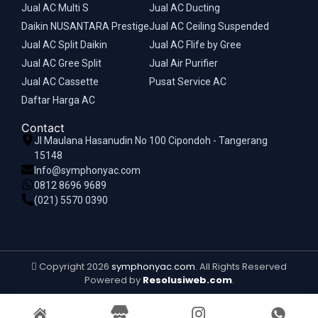
Jual AC Multi S
Jual AC Ducting
Daikin NUSANTARA Prestige
Jual AC Ceiling Suspended
Jual AC Split Daikin
Jual AC Flife by Gree
Jual AC Gree Split
Jual Air Purifier
Jual AC Cassette
Pusat Service AC
Daftar Harga AC
Contact
Jl Maulana Hasanudin No 100 Cipondoh - Tangerang
15148
Info@symphonyac.com
0812 8696 9689
(021) 5570 0390
Copyright 2026
symphonyac.com
. All Rights Reserved
Powered by
Resolusiweb.com
.