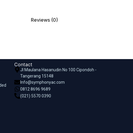
Reviews (0)
Contact
Jl Maulana Hasanudin No 100 Cipondoh -
Tangerang 15148
Info@symphonyac.com
nded
0812 8696 9689
(021) 5570 0390