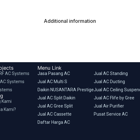
Additional information
ojects
Menu Link
RF AC Systems
Jasa Pasang AC
Jual AC Standing
 AC Systems
Jual AC Multi S
Jual AC Ducting
ystems
Daikin NUSANTARA Prestige
Jual AC Ceiling Suspe
ng
Jual AC Split Daikin
Jual AC Flife by Gree
g Kami
Jual AC Gree Split
Jual Air Purifier
a Kami?
Jual AC Cassette
Pusat Service AC
Daftar Harga AC