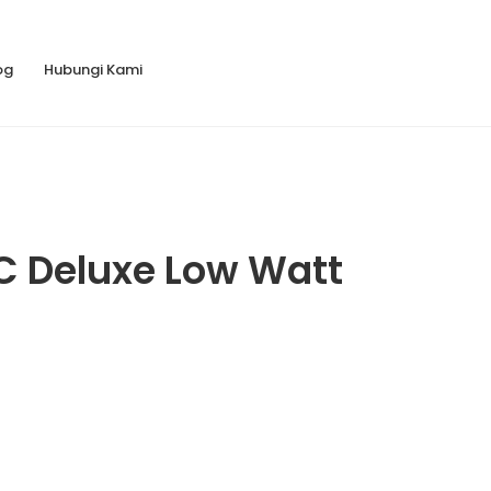
 Cipondoh - Tangerang
og
Hubungi Kami
Why Us?
 Deluxe Low Watt