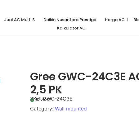
Info@symphonyac.com
Jl Maulana Hasanudin No 100
Jual AC Multi S
Daikin Nusantara Prestige
Harga AC
Bl
Kalkulator AC
Gree GWC-24C3E AC
2,5 PK
SKU:
GWC-24C3E
In Stock
Category:
Wall mounted